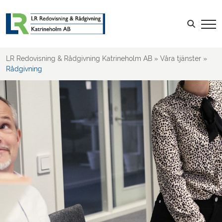
Skatt
Rådgivning
Sök efter:
LR Redovisning & Rådgivning Katrineholm AB
»
Våra tjänster
»
Rådgivning
LOGGA IN