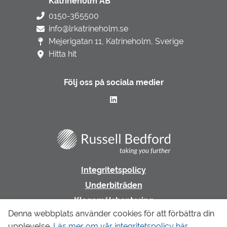
Katrineholm AB
0150-365500
info@lrkatrineholm.se
Mejerigatan 11, Katrineholm, Sverige
Hitta hit
Följ oss på sociala medier
Integritetspolicy
Underbiträden
Klagomålshantering
Denna webbplats använder cookies för att förbättra din
upplevelse.
Läs mer om vår integritetspolicy här.