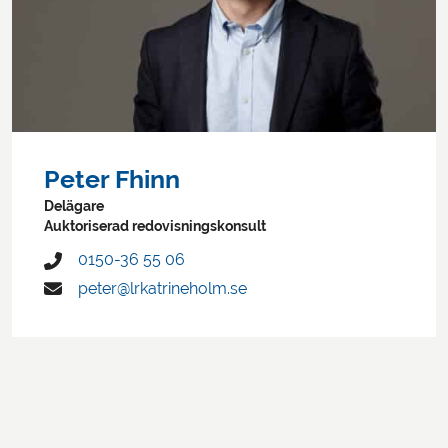
Peter Fhinn
Delägare
Auktoriserad redovisningskonsult
0150-36 55 06
peter@lrkatrineholm.se