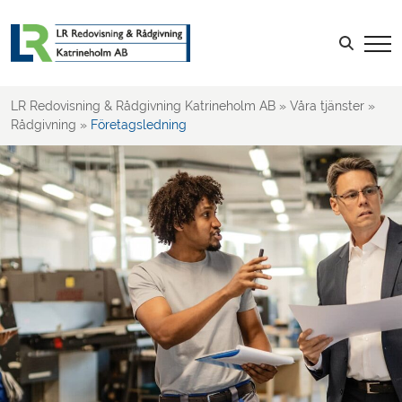
Skatt
Rådgivning
Sök efter:
Affärsutveckling
Ägarskifte
LR Redovisning & Rådgivning Katrineholm AB
»
Våra tjänster
»
Företagsledning
Rådgivning
»
Företagsledning
Ekonomistyrning
Riskhantering
Bakgrundskontroll
Affärsplaner
Företagsformer
Kompanjoner
Konkurrentanalyser
Internationella affärer
Företag i kris