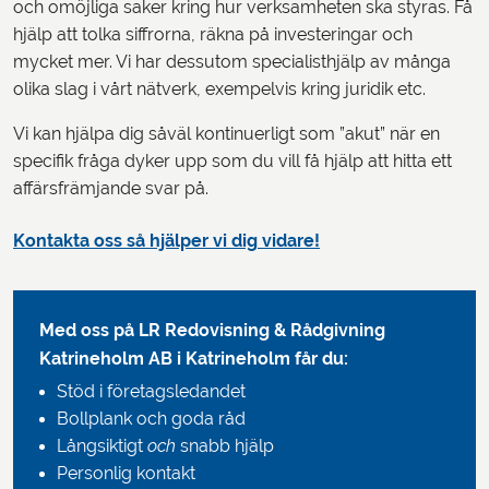
och omöjliga saker kring hur verksamheten ska styras. Få
hjälp att tolka siffrorna, räkna på investeringar och
mycket mer. Vi har dessutom specialisthjälp av många
olika slag i vårt nätverk, exempelvis kring juridik etc.
Vi kan hjälpa dig såväl kontinuerligt som ”akut” när en
specifik fråga dyker upp som du vill få hjälp att hitta ett
affärsfrämjande svar på.
Kontakta oss så hjälper vi dig vidare!
Med oss på LR Redovisning & Rådgivning
Katrineholm AB i Katrineholm får du:
Stöd i företagsledandet
Bollplank och goda råd
Långsiktigt
och
snabb hjälp
Personlig kontakt