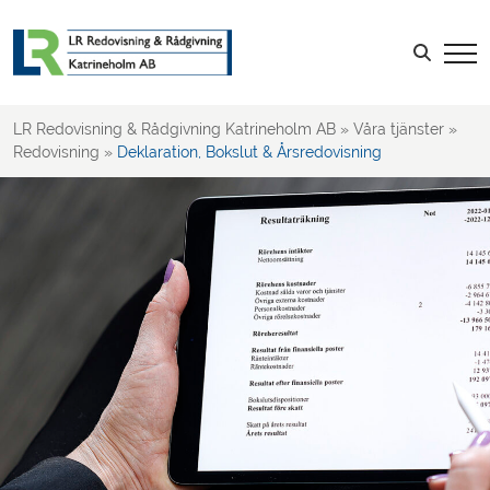
Löner & Personal
Leverantörsfakturor
Sök efter:
Kundfakturor
Tidrapportering, Kvitton & Reseräkning
LR Redovisning & Rådgivning Katrineholm AB
»
Våra tjänster
»
Projektredovisning
Redovisning
»
Deklaration, Bokslut & Årsredovisning
Kalkyler & Budget
Rapportering & Uppföljning
Deklaration, Bokslut & Årsredovisning
Rådgivning kring redovisning
Revision
Skatt
Rådgivning